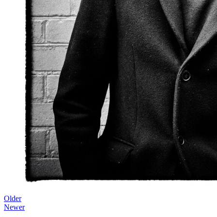
Older
Newer