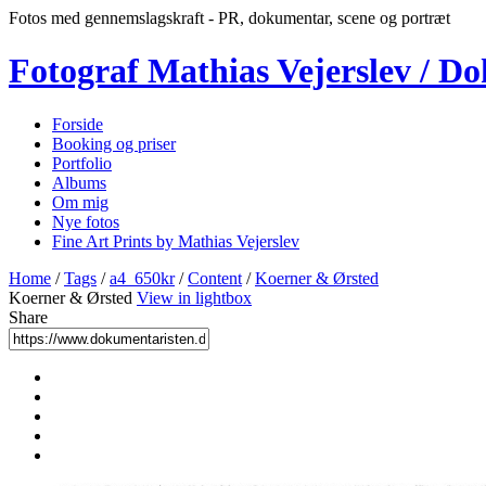
Fotos med gennemslagskraft - PR, dokumentar, scene og portræt
Fotograf Mathias Vejerslev / D
Forside
Booking og priser
Portfolio
Albums
Om mig
Nye fotos
Fine Art Prints by Mathias Vejerslev
Home
/
Tags
/
a4_650kr
/
Content
/
Koerner & Ørsted
Koerner & Ørsted
View in lightbox
Share